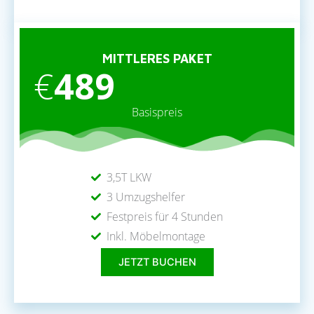
MITTLERES PAKET
€
489
Basispreis
3,5T LKW
3 Umzugshelfer
Festpreis für 4 Stunden
Inkl. Möbelmontage
JETZT BUCHEN