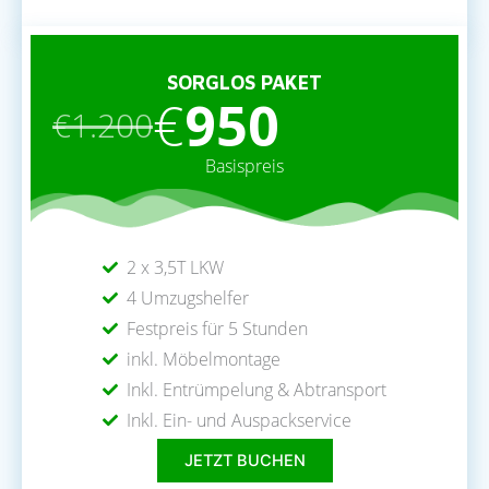
SORGLOS PAKET
€
950
€1.200
Basispreis
2 x 3,5T LKW
4 Umzugshelfer
Festpreis für 5 Stunden
inkl. Möbelmontage
Inkl. Entrümpelung & Abtransport
Inkl. Ein- und Auspackservice
JETZT BUCHEN